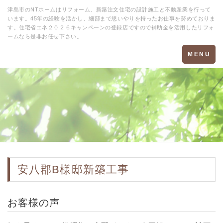
津島市のNTホームはリフォーム、新築注文住宅の設計施工と不動産業を行って
います。45年の経験を活かし、細部まで思いやりを持ったお仕事を努めておりま
す。住宅省エネ２０２６キャンペーンの登録店ですので補助金を活用したリフォ
ームなら是非お任せ下さい。
Toggle
MENU
navigation
安八郡B様邸新築工事
お客様の声