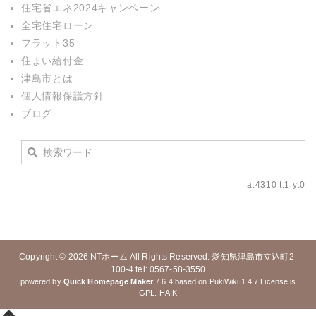
住宅省エネ2024キャンペーン
全宅住宅ローン
フラット35
住まい給付金
津島市とは
個人情報保護方針
ブログ
a:4310 t:1 y:0
Copyright © 2026
NTホーム
All Rights Reserved. 愛知県津島市立込町2-
100-4 tel: 0567-58-3550
powered by
Quick Homepage Maker
7.6.4 based on PukiWiki 1.4.7 License is
GPL.
HAIK