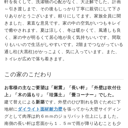
軒を長くして、洗濯物の心配がなく、大正解でした。計画
～引き渡しまで、その後もしっかり丁寧に親切にして下さ
りありがとうございます。頼りにしてます。家族全員に聞
きました、素直な意見です。家の中の空気がいつもキレイ
で癒やされます。夏は涼しく、冬は暖かくて、風通しも良
く、家の中が明るくて居心地が良く気持ちいいです。間取
りもいいので生活がしやすいです。2階までつながっている
通し柱(大黒柱)がかっこよく、気に入っています。また、
トイレが広めで落ち着きます。
この家のこだわり
お客様の主なご要望は「耐震」「長い軒」「外壁は吹付仕
上」「木の温もり」「珪藻土」「畳コーナー」でした。
建て替えによる
新築
です。外壁のひび割れを防ぐために下
地材に
ダイライト面材耐力壁
を張ってから大壁サイディン
グとして肉厚は約６ｍｍのジョリパット仕上にしました。
南側の長い軒は窓面から１．５ｍで雨が降り込むことも少