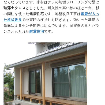
なくなっています。床材はナラの無垢フローリングで壁は
珪藻土クロス
としました。耐久性の高い桧の柱と土台、杉
の間柱を使った
健康住宅
です。地盤改良工事は
鋼管が入っ
た柱状改良
で地震時の横折れも防ぎます。強いべた基礎の
鉄筋は１５センチ間隔に組んでいます。耐震壁の量とバラ
ンスともとれた
耐震住宅
です。