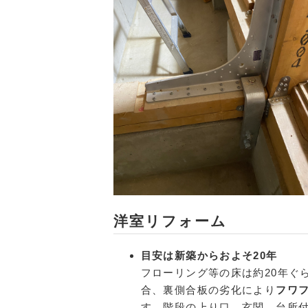
洋室リフォーム
目安は新築からおよそ20年
フローリング等の床は約20年ぐ
合、裏側合板の劣化により
フワ
す。階段の上り口、玄関、台所