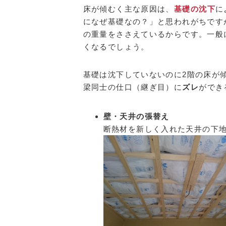
床が傾むく主な原因は、
基礎の沈下
に
になぜ基礎なの？」と思われがちです
の重量をささえているからです。一般
くなるでしょう。
基礎は沈下していないのに2階の床が
梁同士の仕口（継ぎ目）に
ズレ
ができ
壁・天井の張替え
断熱材を新しく入れた天井の下