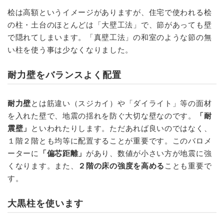
桧は高額というイメージがありますが、住宅で使われる桧
の柱・土台のほとんどは「大壁工法」で、節があっても壁
で隠れてしまいます。「真壁工法」の和室のような節の無
い柱を使う事は少なくなりました。
耐力壁をバランスよく配置
耐力壁
とは筋違い（スジカイ）や「ダイライト」等の面材
を入れた壁で、地震の揺れを防ぐ大切な壁なのです。
「耐
震壁」
といわれたりします。ただあれば良いのではなく、
１階２階とも均等に配置することが重要です。このバロメ
ーターに
「偏芯距離」
があり、数値が小さい方が地震に強
くなります。また、
２階の床の強度を高める
ことも重要で
す。
大黒柱を使います