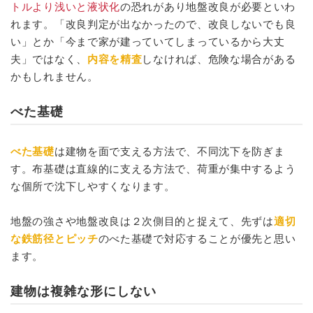
トルより浅いと液状化
の恐れがあり地盤改良が必要といわ
れます。「改良判定が出なかったので、改良しないでも良
い」とか「今まで家が建っていてしまっているから大丈
夫」ではなく、
内容を精査
しなければ、危険な場合がある
かもしれません。
べた基礎
べた基礎
は建物を面で支える方法で、不同沈下を防ぎま
す。布基礎は直線的に支える方法で、荷重が集中するよう
な個所で沈下しやすくなります。
地盤の強さや地盤改良は２次側目的と捉えて、先ずは
適切
な鉄筋径とピッチ
のべた基礎で対応することが優先と思い
ます。
建物は複雑な形にしない