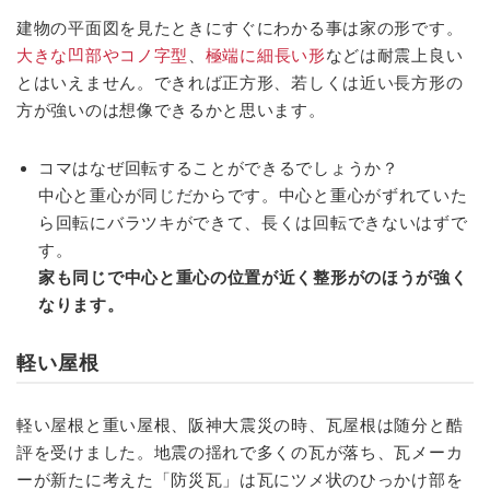
建物の平面図を見たときにすぐにわかる事は家の形です。
大きな凹部やコノ字型
、
極端に細長い形
などは耐震上良い
とはいえません。できれば正方形、若しくは近い長方形の
方が強いのは想像できるかと思います。
コマはなぜ回転することができるでしょうか？
中心と重心が同じだからです。中心と重心がずれていた
ら回転にバラツキができて、長くは回転できないはずで
す。
家も同じで中心と重心の位置が近く整形がのほうが強く
なります。
軽い屋根
軽い屋根と重い屋根、阪神大震災の時、瓦屋根は随分と酷
評を受けました。地震の揺れで多くの瓦が落ち、瓦メーカ
ーが新たに考えた「防災瓦」は瓦にツメ状のひっかけ部を