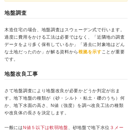
地盤調査
木造住宅の場合、地盤調査はスウェーデン式で行います。
過度に費用をかける工法は必要ではなく、「近隣地の調査
データをより多く保有しているか」「過去に対象地はどん
な土地だったのか」が解る資料から
根拠を示す
ことが重要
です。
地盤改良工事
さて地盤調査により地盤改良が必要かどうか判定が出ま
す。地下地盤の種類が（砂・シルト・粘土・礫のうち）何
か、地下水面の高さ、N値（強度）を調べ改良工法の種類
や改良体の長さを決定します。
一般には
N値５以下は軟弱地盤
、砂地盤で地下水位
３メー