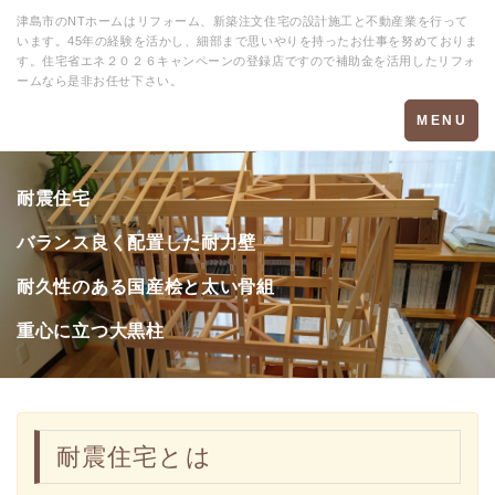
津島市のNTホームはリフォーム、新築注文住宅の設計施工と不動産業を行って
います。45年の経験を活かし、細部まで思いやりを持ったお仕事を努めておりま
す。住宅省エネ２０２６キャンペーンの登録店ですので補助金を活用したリフォ
ームなら是非お任せ下さい。
Toggle
MENU
navigation
耐震住宅
バランス良く配置した耐力壁
耐久性のある国産桧と太い骨組
重心に立つ大黒柱
耐震住宅とは