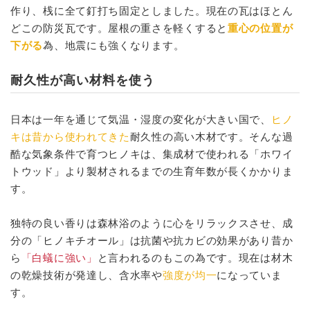
作り、桟に全て釘打ち固定としました。現在の瓦はほとん
どこの防災瓦です。屋根の重さを軽くすると
重心の位置が
下がる
為、地震にも強くなります。
耐久性が高い材料を使う
日本は一年を通じて気温・湿度の変化が大きい国で、
ヒノ
キは昔から使われてきた
耐久性の高い木材です。そんな過
酷な気象条件で育つヒノキは、集成材で使われる「ホワイ
トウッド」より製材されるまでの生育年数が長くかかりま
す。
独特の良い香りは森林浴のように心をリラックスさせ、成
分の「ヒノキチオール」は抗菌や抗カビの効果があり昔か
ら
「白蟻に強い」
と言われるのもこの為です。現在は材木
の乾燥技術が発達し、含水率や
強度が均一
になっていま
す。