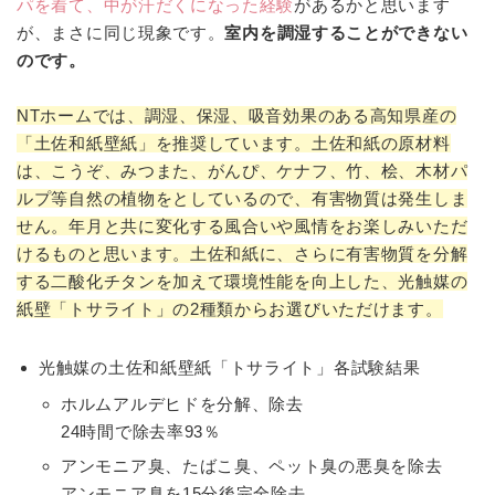
パを着て、中が汗だくになった経験
があるかと思います
が、まさに同じ現象です。
室内を調湿することができない
のです。
NTホームでは、調湿、保湿、吸音効果のある高知県産の
「土佐和紙壁紙」を推奨しています。土佐和紙の原材料
は、こうぞ、みつまた、がんぴ、ケナフ、竹、桧、木材パ
ルプ等自然の植物をとしているので、有害物質は発生しま
せん。年月と共に変化する風合いや風情をお楽しみいただ
けるものと思います。土佐和紙に、さらに有害物質を分解
する二酸化チタンを加えて環境性能を向上した、光触媒の
紙壁「トサライト」の2種類からお選びいただけます。
光触媒の土佐和紙壁紙「トサライト」各試験結果
ホルムアルデヒドを分解、除去
24時間で除去率93％
アンモニア臭、たばこ臭、ペット臭の悪臭を除去
アンモニア臭を15分後完全除去