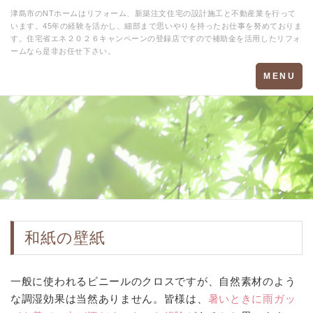
津島市のNTホームはリフォーム、新築注文住宅の設計施工と不動産業を行って
います。45年の経験を活かし、細部まで思いやりを持ったお仕事を努めておりま
す。住宅省エネ２０２６キャンペーンの登録店ですので補助金を活用したリフォ
ームなら是非お任せ下さい。
Toggle
MENU
navigation
和紙の壁紙
一般に使われるビニールのクロスですが、自然素材のよう
な調湿効果は当然ありません。皆様は、
暑いときに雨ガッ