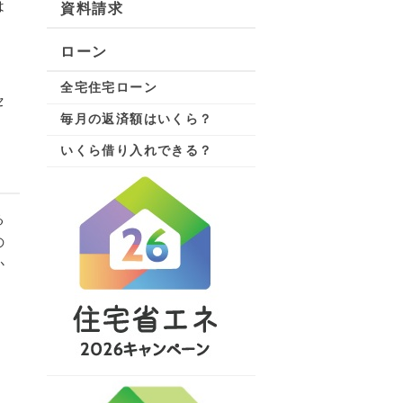
は
資料請求
ローン
全宅住宅ローン
セ
毎月の返済額はいくら？
いくら借り入れできる？
る
の
か