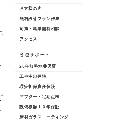
お客様の声
無料設計プラン作成
耐震・建築無料相談
で
アクセス
各種サポート
用
20年無料地盤保証
工事中の保険
瑕疵担保責任保険
に
アフター・定期点検
に
設備機器１０年保証
ま
床材ガラスコーティング