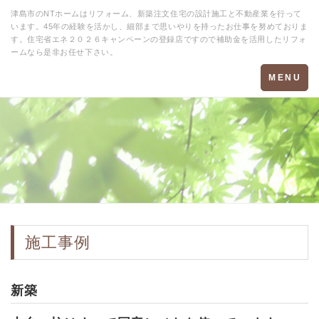
津島市のNTホームはリフォーム、新築注文住宅の設計施工と不動産業を行って
います。45年の経験を活かし、細部まで思いやりを持ったお仕事を努めておりま
す。住宅省エネ２０２６キャンペーンの登録店ですので補助金を活用したリフォ
ームなら是非お任せ下さい。
Toggle
MENU
navigation
施工事例
新築