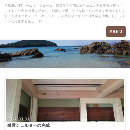
津島市のNTホームはリフォーム、新築注文住宅の設計施工と不動産業を行って
います。45年の経験を活かし、細部まで思いやりを持ったお仕事を努めておりま
す。住宅省エネ２０２６キャンペーンの登録店ですので補助金を活用したリフォ
ームなら是非お任せ下さい。
Toggle
MENU
navigation
2017.03.01
耐震シェルターの完成