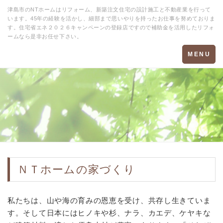
津島市のNTホームはリフォーム、新築注文住宅の設計施工と不動産業を行って
います。45年の経験を活かし、細部まで思いやりを持ったお仕事を努めておりま
す。住宅省エネ２０２６キャンペーンの登録店ですので補助金を活用したリフォ
ームなら是非お任せ下さい。
Toggle
MENU
navigation
ＮＴホームの家づくり
私たちは、山や海の育みの恩恵を受け、共存し生きていま
す。そして日本にはヒノキや杉、ナラ、カエデ、ケヤキな